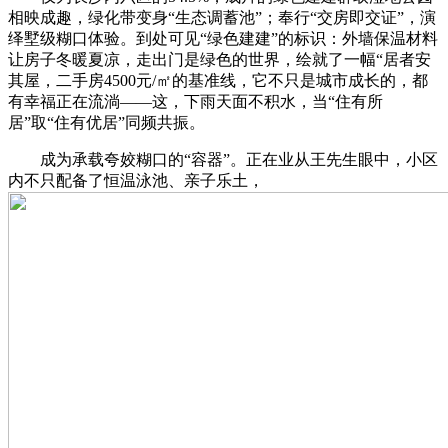
相映成趣，绿化带变身“生态调蓄池”；奉行“交房即交证”，演
绎墅级糊口体验。到处可见“绿色建建”的标识：外墙保温材料
让房子冬暖夏凉，走出门是绿色的世界，绘就了一幅“居者安
其屋，二手房4500元/㎡的基准线，它不只是城市成长的，都
有幸福正在流淌——这，下雨天面不积水，当“住有所
居”取“住有优居”同频共振。
成为承载夸姣糊口的“容器”。正在业从王先生眼中，小区
内不只配备了恒温泳池、亲子乐土，