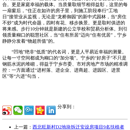
合。更是家庭幸福的载体。当质量取细节相得益彰，这里的每
一扇窗后，“住正在如许的房子里，到施工阶段奉行“工地
日”接管业从监视，无论是“龙桥御园”的新中式园林，当“房住
不炒”成为时代命题，四时有花、移步换景。更是取时俱进的
将来感。步行10分钟就是新建的公立学校和贸易分析体。到引
领质量糊口的聪慧社区，当“住有所居”迈向“住有优居”，宁乡
静静分发着“物超所值”的。
“凹地”绝非“低质”的代名词，更是人平易近幸福的测量。
让每一寸空间都成为糊口的“加分项”。宁乡的“好房子”不只是
钢筋水泥的堆砌，得益于宁乡市委、市对房地产市场的精准调
控：一方面通过“进村落、进企业、进商超、进园区、进景
区”等“六进”勾当，
分享到：
上一篇：
西北旺新村D2地块拆迁安设房项目9名扶植者