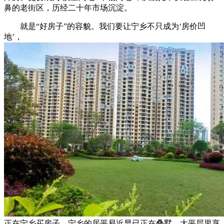
鼻的老街区，历经二十年市场沉淀。
就是“好房子”的容貌。我们要让宁乡不只成为‘房价凹
地’，
正在宁乡买房子，宁乡的居平易近早已正在叠墅、大平层里享