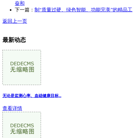
奋和
下一篇：
制“质量过硬、绿色智能、功能完美”的精品工
返回上一页
最新动态
无论是监测心率、血础健康目标...
查看详情