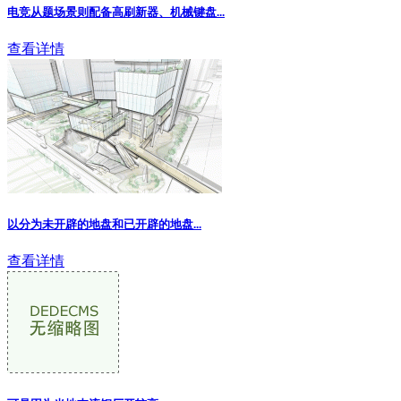
电竞从题场景则配备高刷新器、机械键盘...
查看详情
以分为未开辟的地盘和已开辟的地盘...
查看详情