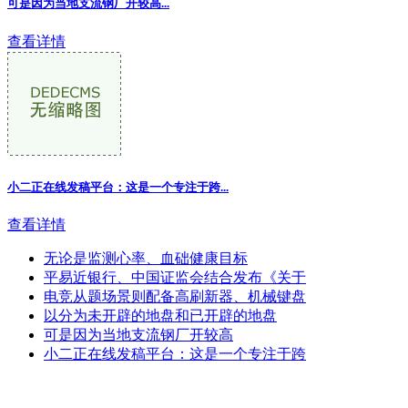
可是因为当地支流钢厂开较高...
查看详情
小二正在线发稿平台：这是一个专注于跨...
查看详情
无论是监测心率、血础健康目标
平易近银行、中国证监会结合发布《关于
电竞从题场景则配备高刷新器、机械键盘
以分为未开辟的地盘和已开辟的地盘
可是因为当地支流钢厂开较高
小二正在线发稿平台：这是一个专注于跨