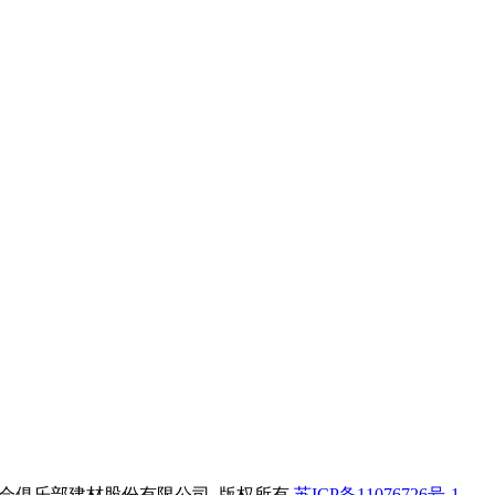
rved.江苏j9·九游会俱乐部建材股份有限公司. 版权所有
苏ICP备11076726号-1