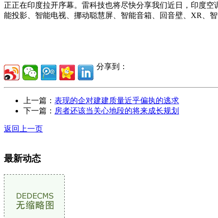
正正在印度拉开序幕。雷科技也将尽快分享我们近日，印度空
能投影、智能电视、挪动聪慧屏、智能音箱、回音壁、XR、智
分享到：
上一篇：
表现的企对建建质量近乎偏执的逃求
下一篇：
房者还该当关心地段的将来成长规划
返回上一页
最新动态