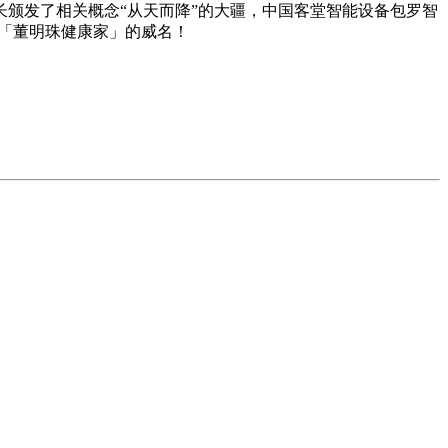
颁发了相关概念“从天而降”的大疆，中国客堂智能设备包罗智
。「董明珠健康家」的威名！