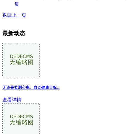
集
返回上一页
最新动态
无论是监测心率、血础健康目标...
查看详情