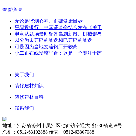
查看详情
无论是监测心率、血础健康目标
平易近银行、中国证监会结合发布《关于
电竞从题场景则配备高刷新器、机械键盘
以分为未开辟的地盘和已开辟的地盘
可是因为当地支流钢厂开较高
小二正在线发稿平台：这是一个专注于跨
关于我们
装修建材知识
装修建材百科
联系我们
地址：江苏省苏州市吴江区七都镇亨通大道(230省道)8号
总机：0512-63102888 传真：0512-63807088