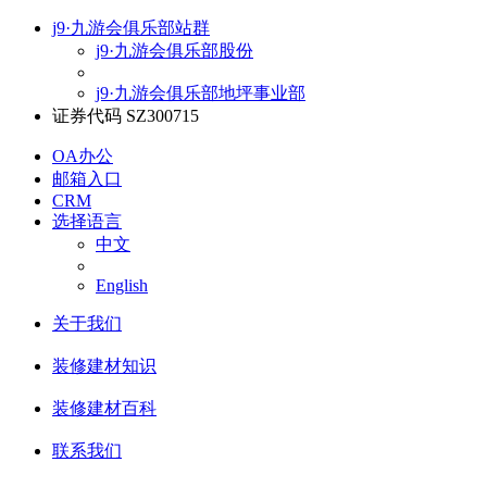
j9·九游会俱乐部站群
j9·九游会俱乐部股份
j9·九游会俱乐部地坪事业部
证券代码 SZ300715
OA办公
邮箱入口
CRM
选择语言
中文
English
关于我们
装修建材知识
装修建材百科
联系我们