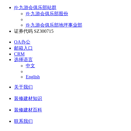
j9·九游会俱乐部站群
j9·九游会俱乐部股份
j9·九游会俱乐部地坪事业部
证券代码 SZ300715
OA办公
邮箱入口
CRM
选择语言
中文
English
关于我们
装修建材知识
装修建材百科
联系我们