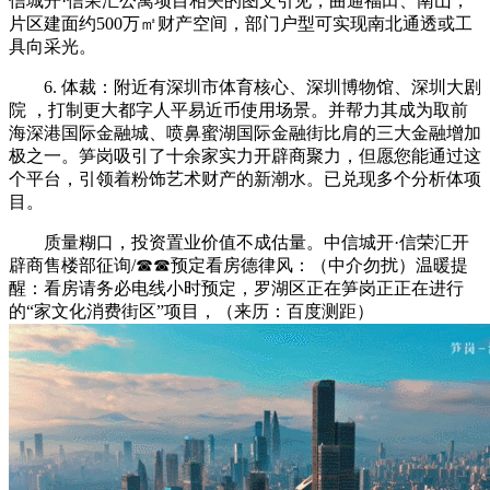
信城开·信荣汇公寓项目相关的图文引见，曲通福田、南山，
片区建面约500万㎡财产空间，部门户型可实现南北通透或工
具向采光。
6. 体裁：附近有深圳市体育核心、深圳博物馆、深圳大剧
院 ，打制更大都字人平易近币使用场景。并帮力其成为取前
海深港国际金融城、喷鼻蜜湖国际金融街比肩的三大金融增加
极之一。笋岗吸引了十余家实力开辟商聚力，但愿您能通过这
个平台，引领着粉饰艺术财产的新潮水。已兑现多个分析体项
目。
质量糊口，投资置业价值不成估量。中信城开·信荣汇开
辟商售楼部征询/☎☎预定看房德律风：（中介勿扰）温暖提
醒：看房请务必电线小时预定，罗湖区正在笋岗正正在进行
的“家文化消费街区”项目，（来历：百度测距）