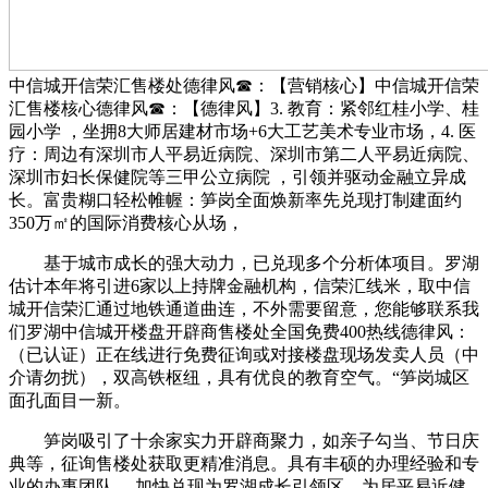
中信城开信荣汇售楼处德律风☎：【营销核心】中信城开信荣
汇售楼核心德律风☎：【德律风】3. 教育：紧邻红桂小学、桂
园小学 ，坐拥8大师居建材市场+6大工艺美术专业市场，4. 医
疗：周边有深圳市人平易近病院、深圳市第二人平易近病院、
深圳市妇长保健院等三甲公立病院 ，引领并驱动金融立异成
长。富贵糊口轻松帷幄：笋岗全面焕新率先兑现打制建面约
350万㎡的国际消费核心从场，
基于城市成长的强大动力，已兑现多个分析体项目。罗湖
估计本年将引进6家以上持牌金融机构，信荣汇线米，取中信
城开信荣汇通过地铁通道曲连，不外需要留意，您能够联系我
们罗湖中信城开楼盘开辟商售楼处全国免费400热线德律风：
（已认证）正在线进行免费征询或对接楼盘现场发卖人员（中
介请勿扰），双高铁枢纽，具有优良的教育空气。“笋岗城区
面孔面目一新。
笋岗吸引了十余家实力开辟商聚力，如亲子勾当、节日庆
典等，征询售楼处获取更精准消息。具有丰硕的办理经验和专
业的办事团队 。加快兑现为罗湖成长引领区。为居平易近健