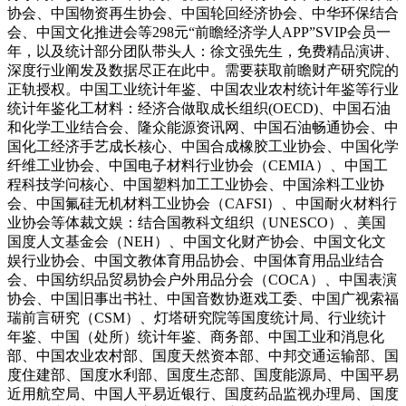
协会、中国物资再生协会、中国轮回经济协会、中华环保结合
会、中国文化推进会等298元“前瞻经济学人APP”SVIP会员一
年，以及统计部分团队带头人：徐文强先生，免费精品演讲、
深度行业阐发及数据尽正在此中。需要获取前瞻财产研究院的
正轨授权。中国工业统计年鉴、中国农业农村统计年鉴等行业
统计年鉴化工材料：经济合做取成长组织(OECD)、中国石油
和化学工业结合会、隆众能源资讯网、中国石油畅通协会、中
国化工经济手艺成长核心、中国合成橡胶工业协会、中国化学
纤维工业协会、中国电子材料行业协会（CEMIA）、中国工
程科技学问核心、中国塑料加工工业协会、中国涂料工业协
会、中国氟硅无机材料工业协会（CAFSI）、中国耐火材料行
业协会等体裁文娱：结合国教科文组织（UNESCO）、美国
国度人文基金会（NEH）、中国文化财产协会、中国文化文
娱行业协会、中国文教体育用品协会、中国体育用品业结合
会、中国纺织品贸易协会户外用品分会（COCA）、中国表演
协会、中国旧事出书社、中国音数协逛戏工委、中国广视索福
瑞前言研究（CSM）、灯塔研究院等国度统计局、行业统计
年鉴、中国（处所）统计年鉴、商务部、中国工业和消息化
部、中国农业农村部、国度天然资本部、中邦交通运输部、国
度住建部、国度水利部、国度生态部、国度能源局、中国平易
近用航空局、中国人平易近银行、国度药品监视办理局、国度