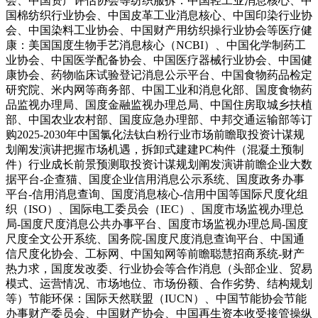
会、中国资产评估协会等纺织服拆：中国轻工业消息核心、中
国棉纺织行业协会、中国皮革工业消息核心、中国印染行业协
会、中国染料工业协会、中国财产用纺织操行业协会等医疗健
康：美国国度生物手艺消息核心（NCBI）、中国化学制药工
业协会、中国医学配备协会、中国医疗器械行业协会、中国健
康协会、药物临床试验登记消息公示平台、中国食物药品检定
研究院、米内网等商务部、中国工业和消息化部、国度食物药
品监视办理局、国度金融监视办理总局、中国住房取城乡扶植
部、中国农业农村部、国度应急办理部、中邦交通运输部等订
购2025-2030年中国氯化法钛白粉行业市场前瞻取投资计谋规
划阐发演讲把握市场机遇，拆卸式建建PC构件（混凝土预制
件）行业成长前景预测取投资计谋规划阐发演讲前瞻企业大数
据平台-企查猫、国度企业信用消息公示系统、国度政务办事
平台-信用消息查询、国度消息核心-信用中国等国际尺度化组
织（ISO）、国际电工委员会（IEC）、国度市场监视办理总
局-国度尺度消息公共办事平台、国度市场监视办理总局-国度
尺度全文公开系统、国务院-国度尺度消息查询平台、中国通
信尺度化协会、工标网、中国知网等前瞻聪慧招商系统-财产
热力求，国度发改委、行业协会等合作消息（头部企业、贸易
模式、运营情况、市场地位、市场份额、合作劣势、结构规划
等）节能环保：国际天然联盟（IUCN）、中国节能协会节能
办事财产委员会、中国财产协会、中国再生资本收受接管操纵