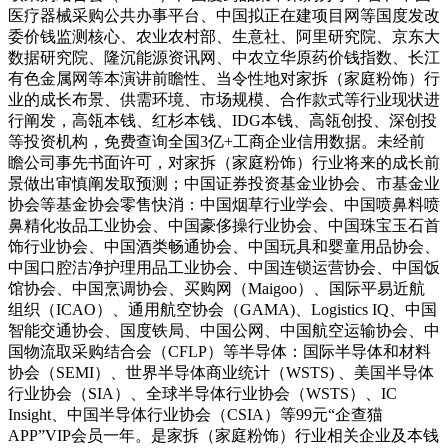
医疗器械采购公共办事平台、中国拟正在建项目网等国度发改
委价钱监测核心、农业农村部、生意社、阿里研究院、京东大
数据研究院、隆沉能源资讯网、中农立华原药价钱指数、长江
有色金属网等本演讲前瞻性、当令性地对家拆（家庭粉饰）行
业的成长布景、供需环境、市场规模、合作款式等行业现状进
行阐发，高瓴本钱、红杉本钱、IDG本钱、高瓴创投、深创投
等投资机构，免费查询全国3亿+工商企业信用数据。未经前
瞻公司事先书面许可，对家拆（家庭粉饰）行业将来的成长前
景做出审慎阐发取预测；中国证券投资基金业协会、市基金业
协会等基金协会零售快消：中国烟草行业学会、中国喷鼻料喷
鼻精化妆品工业协会、中国豪侈操行业协会、中国珠宝玉石首
饰行业协会、中国酒类畅通协会、中国玩具和婴童用品协会、
中国口腔洁净护理用品工业协会、中国连锁运营协会、中国饭
馆协会、中国烹调协会、买购网（Maigoo）、国际平易近航
组织（ICAO）、通用航空协会（GAMA)、Logistics IQ、中国
智能交通协会、国度铁局、中国公网、中国航空运输协会、中
国物流取采购结合会（CFLP）等半导体：国际半导体和材料
协会（SEMI）、世界半导体商业统计（WSTS) 、美国半导体
行业协会（SIA）、全球半导体行业协会（WSTS）、IC
Insight、中国半导体行业协会（CSIA）等99元“企查猫
APP”VIP会员一年。是家拆（家庭粉饰）行业相关企业及本钱