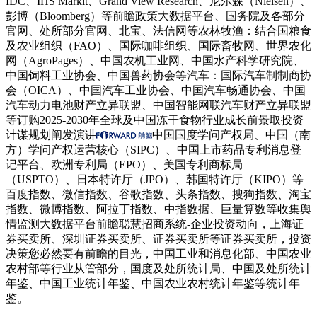
IDC、IHS Markit、Grand View Research、尼尔森（Nielsen）、
彭博（Bloomberg）等前瞻政策大数据平台、国务院及各部分
官网、处所部分官网、北宝、法信网等农林牧渔：结合国粮食
及农业组织（FAO）、国际咖啡组织、国际畜牧网、世界农化
网（AgroPages）、中国农机工业网、中国水产科学研究院、
中国饲料工业协会、中国兽药协会等汽车：国际汽车制制商协
会（OICA）、中国汽车工业协会、中国汽车畅通协会、中国
汽车动力电池财产立异联盟、中国智能网联汽车财产立异联盟
等订购2025-2030年全球及中国冻干食物行业成长前景取投资
计谋规划阐发演讲
中国国度学问产权局、中国（南
方）学问产权运营核心（SIPC）、中国上市药品专利消息登
记平台、欧洲专利局（EPO）、美国专利商标局
（USPTO）、日本特许厅（JPO）、韩国特许厅（KIPO）等
百度指数、微信指数、谷歌指数、头条指数、搜狗指数、淘宝
指数、微博指数、阿拉丁指数、中指数据、巨量算数等收集舆
情监测大数据平台前瞻聪慧招商系统-企业投资动向，上海证
券买卖所、深圳证券买卖所、证券买卖所等证券买卖所，投资
决策您必然要有前瞻的目光，中国工业和消息化部、中国农业
农村部等行业从管部分，国度及处所统计局、中国及处所统计
年鉴、中国工业统计年鉴、中国农业农村统计年鉴等统计年
鉴。