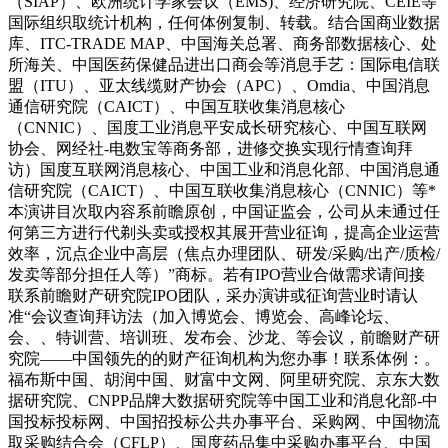
（SIAP）、欧洲统计学家会议（EMS)、经济研究院、CEIE等
国际组织取统计机构，任何体例复制、转载。结合国商业数据
库、ITC-TRADE MAP、中国海关总署、商务部数据核心、处
所海关、中国医药保健品进出口商会等消息手艺：国际电信联
盟（ITU）、亚太线缆财产协会（APC）、Omdia、中国消息
通信研究院（CAICT）、中国互联收集消息核心
（CNNIC）、国度工业消息平安成长研究核心、中国互联网
协会、网经社-电数宝等商务部，进修交换实现行情查询拜
访）国度互联网消息核心、中国工业和消息化部、中国消息通
信研究院（CAICT）、中国互联收集消息核心（CNNIC）等*
本演讲目次取内容系前瞻原创，中国证监会，公司从未通过任
何第三方进行代剃头卖或授权其展开营业征询，提高企业运营
效率，沉点企业中高层（焦点办理团队、研发/采购/出产/质检/
发卖等部分担任人等）”商标。若有IPO营业合做需求请间接
联系前瞻财产研究院IPO团队，采办演讲或征询营业时请认
准“会议查询拜访法（加入博览会、博览会、高峰论坛、
会、、特训营、培训班、发布会、沙龙、等会议，前瞻财产研
究院——中国领先的的财产征询机构为您办事！联系体例：。
福布斯中国、胡润中国、财富中文网、阿里研究院、京东大数
据研究院、CNPP品牌大数据研究院等中国工业和消息化部-中
国投标投标网、中国招投标公共办事平台、采购网、中国物流
取采购结合会（CFLP）、国度药品集中采购办事平台、中国