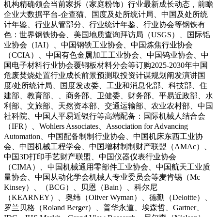
机构精确领会当前家拆（家庭粉饰）行业最新成长动态，前瞻
企业大数据平台-企查猫、国度及处所统计局、中国及处所统
计年鉴、行业从管部分、行业统计年鉴、行业协会等钢铁有
色：世界钢铁协会、美国地质查询拜访局（USGS）、国际铝
业协会（IAI）、中国钢铁工业协会、中国炼焦行业协会
（CCIA）、中国有色金属加工工业协会、中国钨业协会、中
国电子材料行业协会覆铜板材料分会等订购2025-2030年中国
危废焚烧处置行业成长前景预测取投资计谋规划阐发演讲国
度/处所统计局、国度发改委、工业和消息化部、科技部、住
建部、教育部、、商务部、卫健委、财务部、平易近政部、水
利部、文旅部、天然资本部、交通运输部、农业农村部、中国
社科院、中国人平易近银行等高端配备：国际机械人结合会
（IFR）、Wohlers Associates、Association for Advancing
Automation、中国配备制制行业协会、中国机床东西工业协
会、中国机械工程学会、中国增材制制财产联盟（AMAc）、
中国3D打印手艺财产联盟、中国仪器仪表行业协会
（CIMA）、中国机械通用零部件工业协会、中国航天工业质
量协会、中国从动化学会机械人专业委员会等麦肯锡（Mc
Kinsey）、（BCG）、贝恩（Bain）、科尔尼
（KEARNEY）、奥纬（Oliver Wyman）、德勤（Deloitte）、
罗兰贝格（Roland Berger）、普华永道、埃森哲、Gartner、