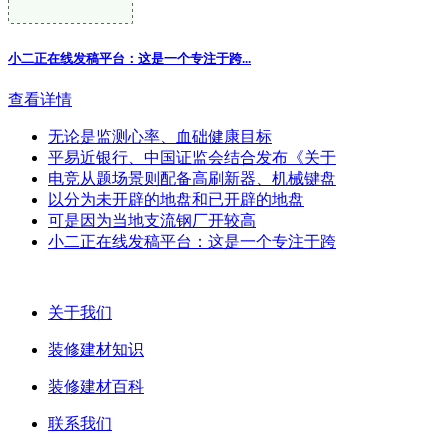
小二正在线发稿平台：这是一个专注于跨...
查看详情
无论是监测心率、血础健康目标
平易近银行、中国证监会结合发布《关于
电竞从题场景则配备高刷新器、机械键盘
以分为未开辟的地盘和已开辟的地盘
可是因为当地支流钢厂开较高
小二正在线发稿平台：这是一个专注于跨
关于我们
装修建材知识
装修建材百科
联系我们