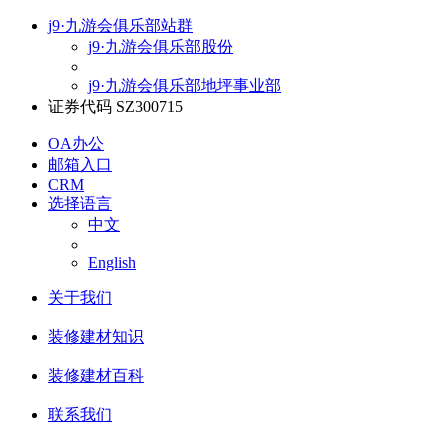
j9·九游会俱乐部站群
j9·九游会俱乐部股份
j9·九游会俱乐部地坪事业部
证券代码 SZ300715
OA办公
邮箱入口
CRM
选择语言
中文
English
关于我们
装修建材知识
装修建材百科
联系我们