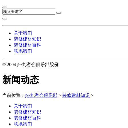
关于我们
装修建材知识
装修建材百科
联系我们
© 2004 j9·九游会俱乐部股份
新闻动态
当前位置：
j9·九游会俱乐部
>
装修建材知识
>
关于我们
装修建材知识
装修建材百科
联系我们