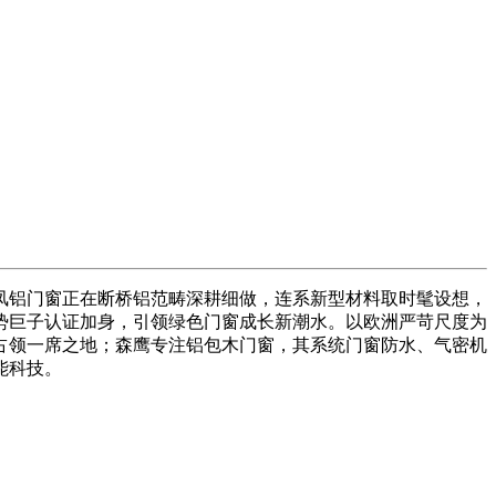
铝门窗正在断桥铝范畴深耕细做，连系新型材料取时髦设想，
势巨子认证加身，引领绿色门窗成长新潮水。以欧洲严苛尺度为
占领一席之地；森鹰专注铝包木门窗，其系统门窗防水、气密机
能科技。