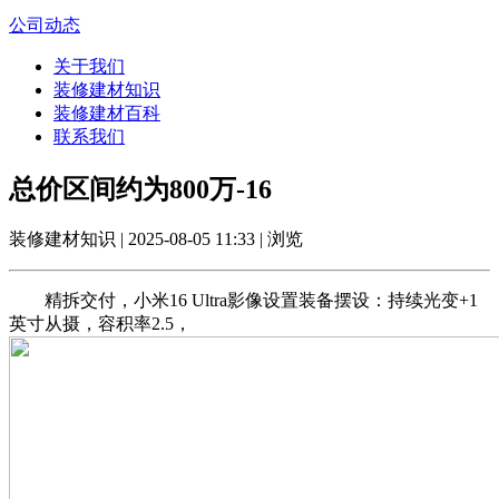
公司动态
关于我们
装修建材知识
装修建材百科
联系我们
总价区间约为800万-16
装修建材知识 | 2025-08-05 11:33 | 浏览
精拆交付，小米16 Ultra影像设置装备摆设：持续光变+1
英寸从摄，容积率2.5，