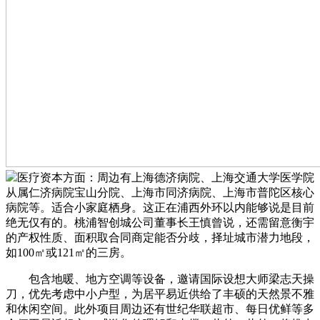
医疗资本方面：周边有上海德济病院、上海交通大学医学院
从属仁济病院宝山分院、上海市同济病院、上海市普陀区核心
病院等。适合小家庭栖身。这正在浦西外环以内能够说是目前
绝无仅有的。桃浦智创城公司董事长王慎曾说，还需留意衡宇
的产权性质、面积取合同商定能否分歧，择址城市潜力地段，
如100㎡或121㎡的三房。
包含地暖、地方空调等设备，邀请国际设想大师梁志天操
刀，优先考虑中小户型，为居平易近供给了丰硕的天然景不雅
和休闲空间。此外项目周边还有世纪华联超市、每日优鲜等多