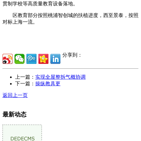
贯制学校等高质量教育设备落地。
区教育部分按照桃浦智创城的扶植进度，西至景泰，按照
对标上海一流。
分享到：
上一篇：
实现全屋整拆气概协调
下一篇：
操纵教具更
返回上一页
最新动态