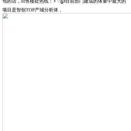
驾的话，ʚɞ售楼处热线：⚡ ꦿ℘目前部门建成的体量中最大的
项目是智创TOP产城分析体，