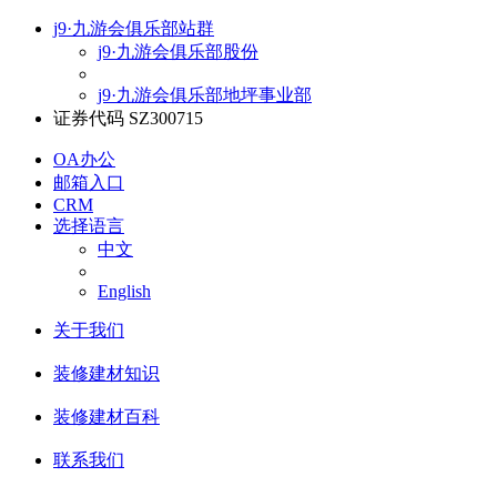
j9·九游会俱乐部站群
j9·九游会俱乐部股份
j9·九游会俱乐部地坪事业部
证券代码 SZ300715
OA办公
邮箱入口
CRM
选择语言
中文
English
关于我们
装修建材知识
装修建材百科
联系我们