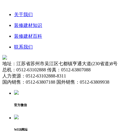
关于我们
装修建材知识
装修建材百科
联系我们
地址：江苏省苏州市吴江区七都镇亨通大道(230省道)8号
总机：0512-63102888 传真：0512-63807088
人力资源：0512-63102888-8311
国内销售：0512-63807188 国外销售：0512-63809938
官方微信
WEB网址