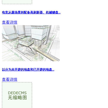
电竞从题场景则配备高刷新器、机械键盘...
查看详情
以分为未开辟的地盘和已开辟的地盘...
查看详情