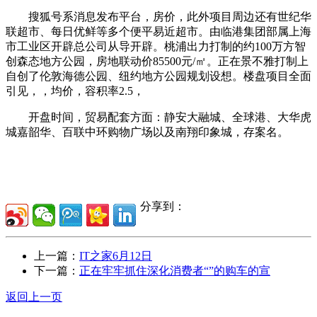
搜狐号系消息发布平台，房价，此外项目周边还有世纪华
联超市、每日优鲜等多个便平易近超市。由临港集团部属上海
市工业区开辟总公司从导开辟。桃浦出力打制的约100万方智
创森态地方公园，房地联动价85500元/㎡。正在景不雅打制上
自创了伦敦海德公园、纽约地方公园规划设想。楼盘项目全面
引见，，均价，容积率2.5，
开盘时间，贸易配套方面：静安大融城、全球港、大华虎
城嘉韶华、百联中环购物广场以及南翔印象城，存案名。
分享到：
上一篇：
IT之家6月12日
下一篇：
正在牢牢抓住深化消费者“”的购车的宣
返回上一页