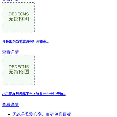
可是因为当地支流钢厂开较高...
查看详情
小二正在线发稿平台：这是一个专注于跨...
查看详情
无论是监测心率、血础健康目标