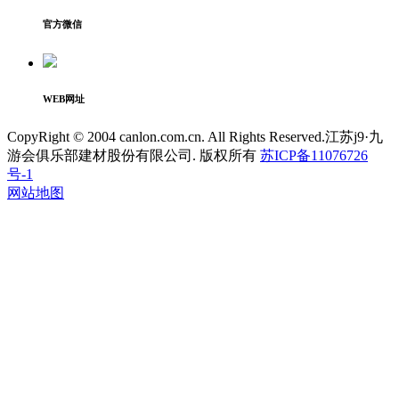
官方微信
WEB网址
CopyRight © 2004 canlon.com.cn. All Rights Reserved.江苏j9·九
游会俱乐部建材股份有限公司. 版权所有
苏ICP备11076726
号-1
网站地图