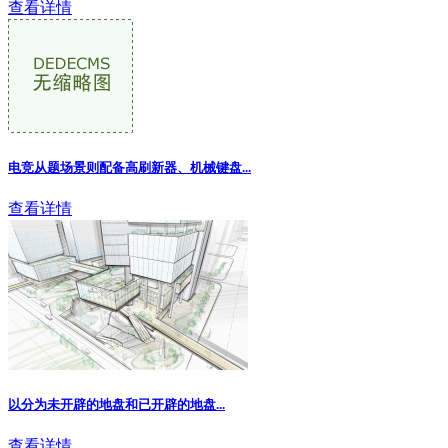
查看详情
电竞从题场景则配备高刷新器、机械键盘...
查看详情
以分为未开辟的地盘和已开辟的地盘...
查看详情