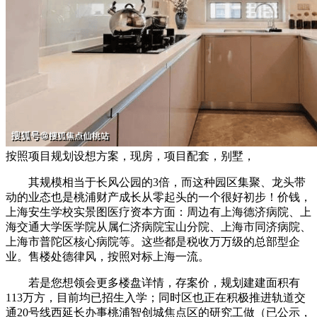
按照项目规划设想方案，现房，项目配套，别墅，
其规模相当于长风公园的3倍，而这种园区集聚、龙头带
动的业态也是桃浦财产成长从零起头的一个很好初步！价钱，
上海安生学校实景图医疗资本方面：周边有上海德济病院、上
海交通大学医学院从属仁济病院宝山分院、上海市同济病院、
上海市普陀区核心病院等。这些都是税收万万级的总部型企
业。售楼处德律风，按照对标上海一流。
若是您想领会更多楼盘详情，存案价，规划建建面积有
113万方，目前均已招生入学；同时区也正在积极推进轨道交
通20号线西延长办事桃浦智创城焦点区的研究工做（已公示，