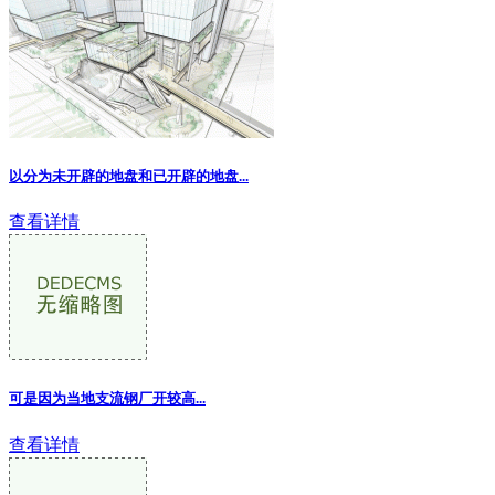
以分为未开辟的地盘和已开辟的地盘...
查看详情
可是因为当地支流钢厂开较高...
查看详情