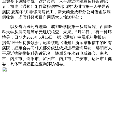
卫健委传达给病院。达州市第一人平易近病院宣传科告诉记
者，前述《通知》附件举报信中列出的“达州市第一人平易近
病院 夏某冬”并非该病院员工，新天药业成都分公司借虚假病
例收集、虚假科普项目向用药大夫输送好处；
以及省西医药办理局、成都医学院第一从属病院、西南医
科大学从属病院等单元组织核查，未果。5月28日，“有一种环
境是，日期为2025年5月15日，据《通知》中展现的举报信，
据营业部分初步领会，记者致电《通知》所示举报信中的所有
病院，必定会共同相关部分依法依规进行查询拜访。绵阳市人
平易近病院赞扬科告诉记者，随后又多次致电成都会、南充
市、内江市、绵阳市、泸州市、内江市、广安市、达州市卫健
委，具体环境还正在查询拜访领会。