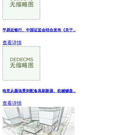
平易近银行、中国证监会结合发布《关于...
查看详情
电竞从题场景则配备高刷新器、机械键盘...
查看详情