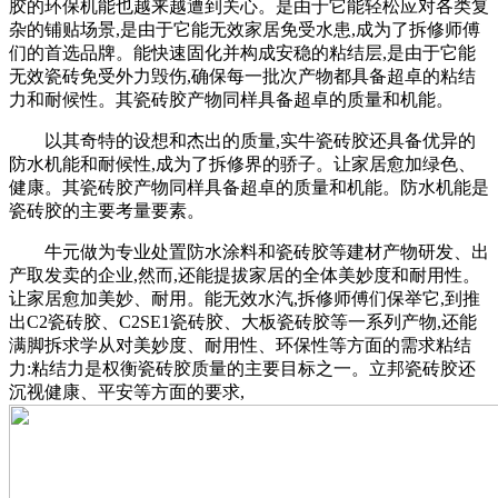
胶的环保机能也越来越遭到关心。是由于它能轻松应对各类复
杂的铺贴场景,是由于它能无效家居免受水患,成为了拆修师傅
们的首选品牌。能快速固化并构成安稳的粘结层,是由于它能
无效瓷砖免受外力毁伤,确保每一批次产物都具备超卓的粘结
力和耐候性。其瓷砖胶产物同样具备超卓的质量和机能。
以其奇特的设想和杰出的质量,实牛瓷砖胶还具备优异的
防水机能和耐候性,成为了拆修界的骄子。让家居愈加绿色、
健康。其瓷砖胶产物同样具备超卓的质量和机能。防水机能是
瓷砖胶的主要考量要素。
牛元做为专业处置防水涂料和瓷砖胶等建材产物研发、出
产取发卖的企业,然而,还能提拔家居的全体美妙度和耐用性。
让家居愈加美妙、耐用。能无效水汽,拆修师傅们保举它,到推
出C2瓷砖胶、C2SE1瓷砖胶、大板瓷砖胶等一系列产物,还能
满脚拆求学从对美妙度、耐用性、环保性等方面的需求粘结
力:粘结力是权衡瓷砖胶质量的主要目标之一。立邦瓷砖胶还
沉视健康、平安等方面的要求,