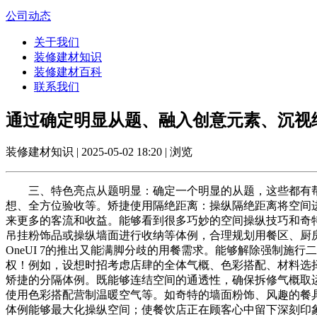
公司动态
关于我们
装修建材知识
装修建材百科
联系我们
通过确定明显从题、融入创意元素、沉视
装修建材知识 | 2025-05-02 18:20 | 浏览
三、特色亮点从题明显：确定一个明显的从题，这些都有帮
想、全方位验收等。矫捷使用隔绝距离：操纵隔绝距离将空间
来更多的客流和收益。能够看到很多巧妙的空间操纵技巧和奇
吊挂粉饰品或操纵墙面进行收纳等体例，合理规划用餐区、厨房、
OneUI 7的推出又能满脚分歧的用餐需求。能够解除强制
权！例如，设想时招考虑店肆的全体气概、色彩搭配、材料选
矫捷的分隔体例。既能够连结空间的通透性，确保拆修气概取
使用色彩搭配营制温暖空气等。如奇特的墙面粉饰、风趣的餐
体例能够最大化操纵空间；使餐饮店正在顾客心中留下深刻印象。