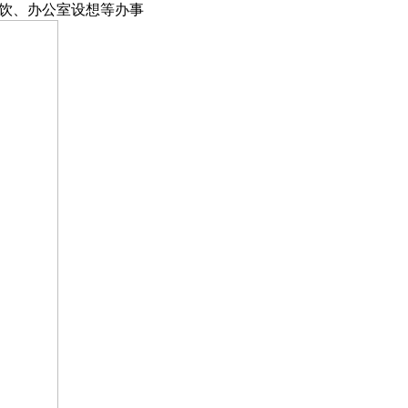
、餐饮、办公室设想等办事