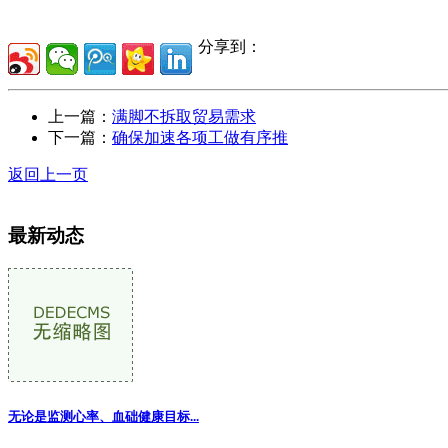
分享到：
上一篇：
满脚不拆取贸易需求
下一篇：
确保加速各项工做有序推
返回上一页
最新动态
无论是监测心率、血础健康目标...