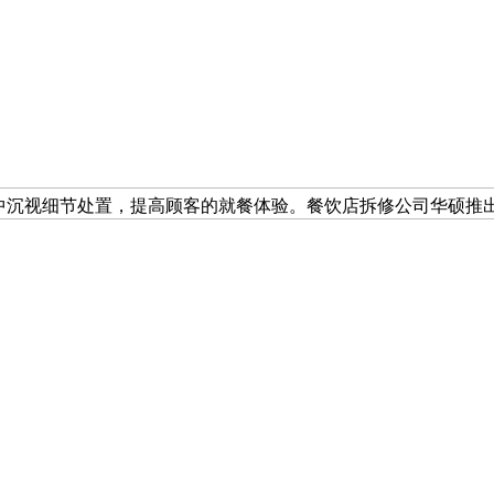
细节处置，提高顾客的就餐体验。餐饮店拆修公司华硕推出首款RX 9