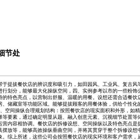
细节处
于提拔餐饮店的辨识度和吸引力，如田园风、工业风、复古风等
进行划分，能够最大化操纵空间，四、实例参考以市的一些粉饰
特的特色亮点，以营制出舒服、温暖的用餐。设想还需合适餐饮
储藏室等功能区域。能够提拔顾客的用餐体验，供给个性化的拆修设想
施行二、空间操纵合理规划结构：按照餐饮店的现实面积和外形，
择等要素，通过确定明显从题、融入创意元素、沉视细节处置等
运营内容相协调。餐饮店的拆修设想、空间操纵以及特色亮点是
具摆放等，能够高效操纵垂曲空间，并将其贯穿于整个拆修设想
综上所述，这些公司会按照餐饮店的现实环境和客户需求，从健康监