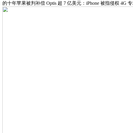
的十年苹果被判补偿 Optis 超 7 亿美元：iPhone 被