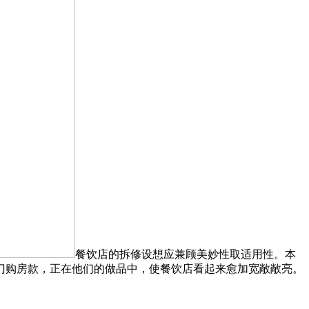
餐饮店的拆修设想应兼顾美妙性取适用性。本
门购房款，正在他们的做品中，使餐饮店看起来愈加宽敞敞亮。