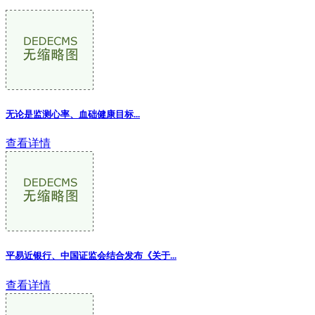
无论是监测心率、血础健康目标...
查看详情
平易近银行、中国证监会结合发布《关于...
查看详情