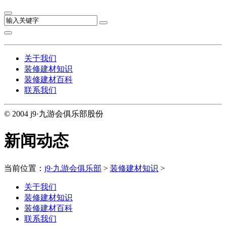
关于我们
装修建材知识
装修建材百科
联系我们
© 2004 j9·九游会俱乐部股份
新闻动态
当前位置：
j9·九游会俱乐部
>
装修建材知识
>
关于我们
装修建材知识
装修建材百科
联系我们