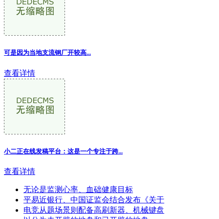
可是因为当地支流钢厂开较高...
查看详情
小二正在线发稿平台：这是一个专注于跨...
查看详情
无论是监测心率、血础健康目标
平易近银行、中国证监会结合发布《关于
电竞从题场景则配备高刷新器、机械键盘