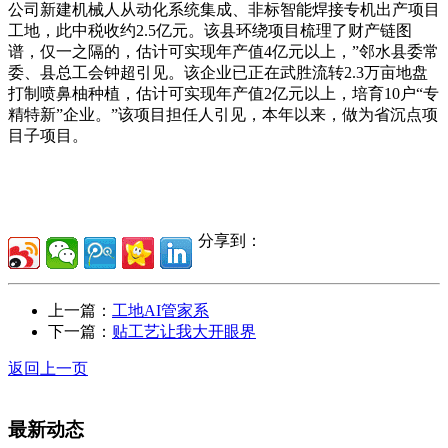
公司新建机械人从动化系统集成、非标智能焊接专机出产项目
工地，此中税收约2.5亿元。该县环绕项目梳理了财产链图
谱，仅一之隔的，估计可实现年产值4亿元以上，”邻水县委常
委、县总工会钟超引见。该企业已正在武胜流转2.3万亩地盘
打制喷鼻柚种植，估计可实现年产值2亿元以上，培育10户“专
精特新”企业。”该项目担任人引见，本年以来，做为省沉点项
目子项目。
分享到：
上一篇：
工地AI管家系
下一篇：
贴工艺让我大开眼界
返回上一页
最新动态