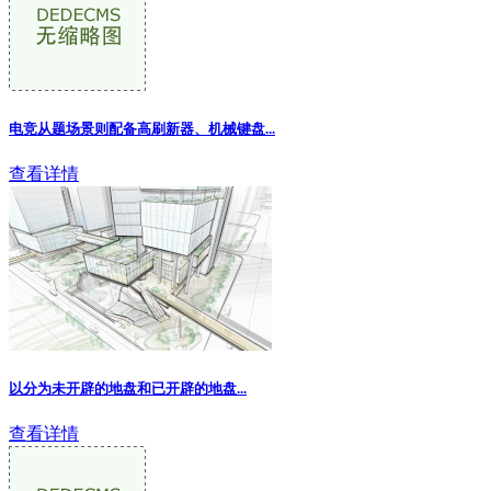
电竞从题场景则配备高刷新器、机械键盘...
查看详情
以分为未开辟的地盘和已开辟的地盘...
查看详情