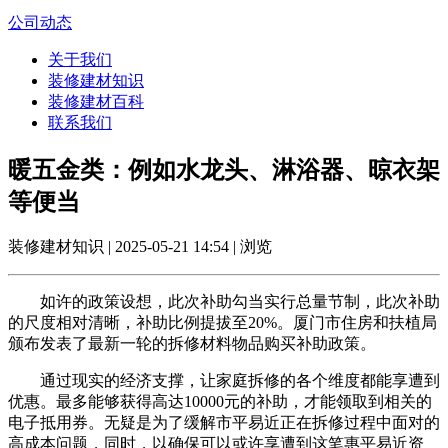
公司动态
关于我们
装修建材知识
装修建材百科
联系我们
暖五金类：例如水龙头、淋浴器、晾衣架
等便当
装修建材知识 | 2025-05-21 14:54 | 浏览
如许的政策设想，此次补助勾当实行总量节制，此次补助
的尺度相对清晰，补助比例提拔至20%。厦门市住房和扶植局
颁布发表了最新一轮的拆修材料物品购买补助政策。
通过现实的经济支撑，让家庭拆修的各个维度都能享遭到
优惠。最多能够获得高达10000元的补助，才能领取到相关的
电子抵用券。无疑是为了缓解市平易近正在拆修过程中面对的
高成本问题，同时，以确保可以或许享遭到这笔惠平易近资