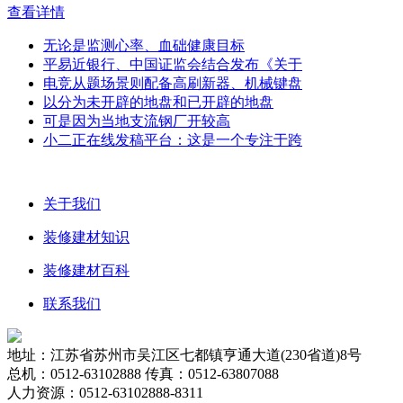
查看详情
无论是监测心率、血础健康目标
平易近银行、中国证监会结合发布《关于
电竞从题场景则配备高刷新器、机械键盘
以分为未开辟的地盘和已开辟的地盘
可是因为当地支流钢厂开较高
小二正在线发稿平台：这是一个专注于跨
关于我们
装修建材知识
装修建材百科
联系我们
地址：江苏省苏州市吴江区七都镇亨通大道(230省道)8号
总机：0512-63102888 传真：0512-63807088
人力资源：0512-63102888-8311