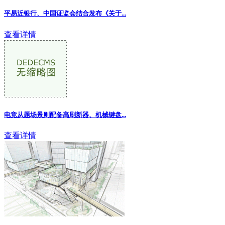
平易近银行、中国证监会结合发布《关于...
查看详情
电竞从题场景则配备高刷新器、机械键盘...
查看详情