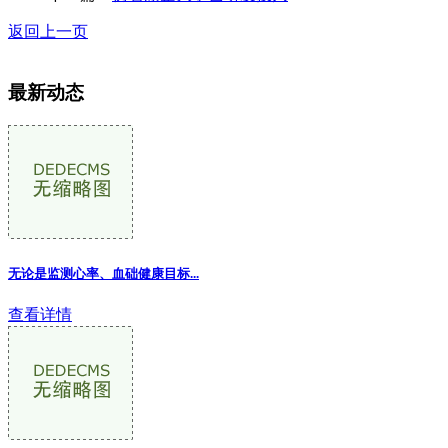
返回上一页
最新动态
无论是监测心率、血础健康目标...
查看详情