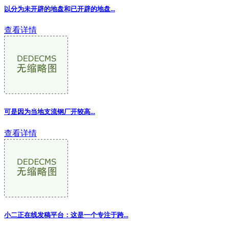
以分为未开辟的地盘和已开辟的地盘...
查看详情
可是因为当地支流钢厂开较高...
查看详情
小二正在线发稿平台：这是一个专注于跨...