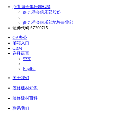
j9·九游会俱乐部站群
j9·九游会俱乐部股份
j9·九游会俱乐部地坪事业部
证券代码 SZ300715
OA办公
邮箱入口
CRM
选择语言
中文
English
关于我们
装修建材知识
装修建材百科
联系我们