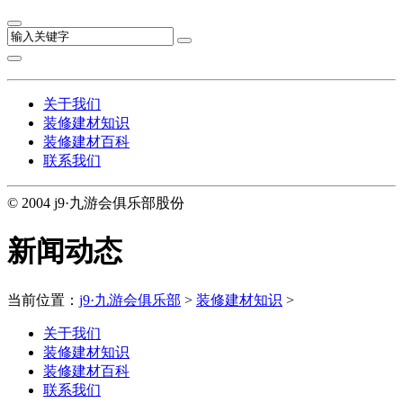
关于我们
装修建材知识
装修建材百科
联系我们
© 2004 j9·九游会俱乐部股份
新闻动态
当前位置：
j9·九游会俱乐部
>
装修建材知识
>
关于我们
装修建材知识
装修建材百科
联系我们