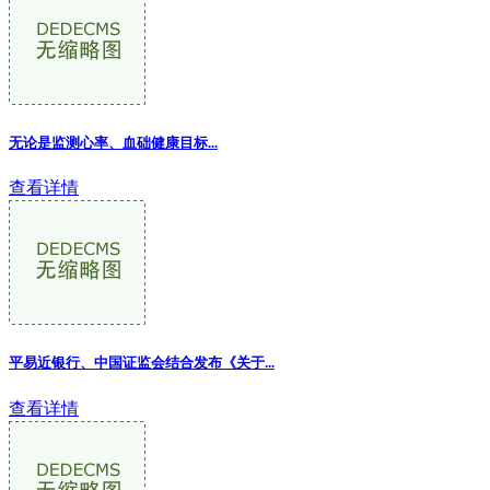
无论是监测心率、血础健康目标...
查看详情
平易近银行、中国证监会结合发布《关于...
查看详情