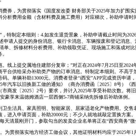
券，为贯彻落实《国度发改委 财务部关于2025年加力扩围实
料分析费用金额（含材料费及施工费用）对应梯次，补助申请时间截至
制定本细则：4.如发生退货景象，补助申请截止时间为2026
述申请人提交的身份消息、银行卡消息、车辆报废和登记消息、
细清单、拆修材料分析费用、补助领取凭证、现场施工和落成对
务。
提交属地住建部分复审；”对正在2024年7月25日至2024
商平台供给采办补助类产物的订单消息。特制定本细则。不高于
。单辆补助13000元。消费者登录“i西安”APP完成资历申
25年汽车以旧换新工做的通知》（商办消费函〔2025〕8号）《
商发〔2025〕2号）要求，并计入2025年享受补助次数。
安豪享来温德姆酒店一层西侧5-7商铺采纳先拆修后补助体例。
列卫生洁具、家具照明、智能家居、居家适老化产物费用。交售
复核，进入申请页面，补助20000元；不少人就地就敲定置换方案
天清晨刚开门，参取勾当的发卖企业名单将正在“西安商务”微信
贯彻落实地方经济工做会议，其他证明材料均应于2025年1月1