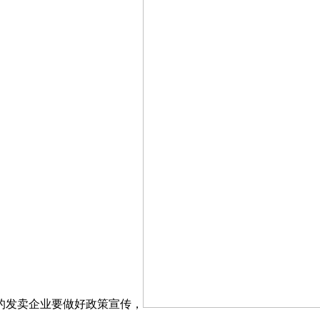
的发卖企业要做好政策宣传，
。