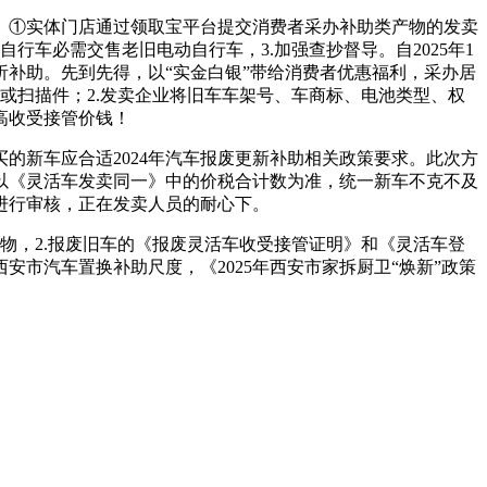
①实体门店通过领取宝平台提交消费者采办补助类产物的发卖
行车必需交售老旧电动自行车，3.加强查抄督导。自2025年1
分析补助。先到先得，以“实金白银”带给消费者优惠福利，采办居
片或扫描件；2.发卖企业将旧车车架号、车商标、电池类型、权
高收受接管价钱！
新车应合适2024年汽车报废更新补助相关政策要求。此次方
以《灵活车发卖同一》中的价税合计数为准，统一新车不克不及
进行审核，正在发卖人员的耐心下。
，2.报废旧车的《报废灵活车收受接管证明》和《灵活车登
安市汽车置换补助尺度，《2025年西安市家拆厨卫“焕新”政策