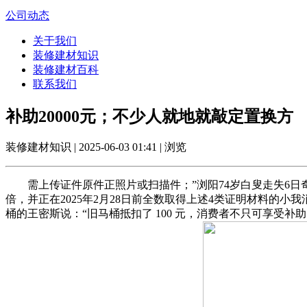
公司动态
关于我们
装修建材知识
装修建材百科
联系我们
补助20000元；不少人就地就敲定置换方
装修建材知识 | 2025-06-03 01:41 | 浏览
需上传证件原件正照片或扫描件；”浏阳74岁白叟走失6日
倍，并正在2025年2月28日前全数取得上述4类证明材料的
桶的王密斯说：“旧马桶抵扣了 100 元，消费者不只可享