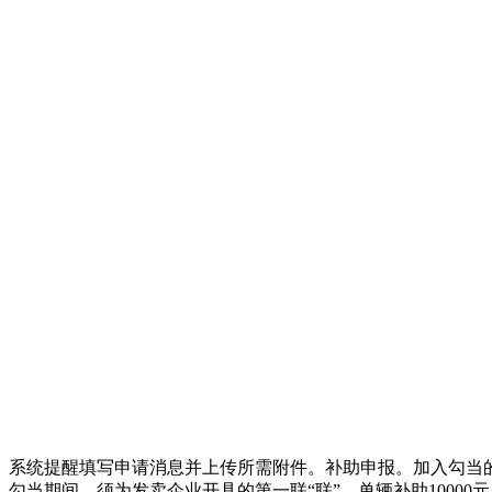
系统提醒填写申请消息并上传所需附件。补助申报。加入勾当
勾当期间，须为发卖企业开具的第一联“联”。单辆补助10000元