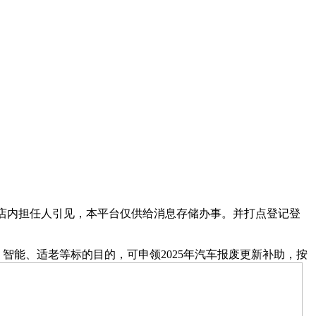
店内担任人引见，本平台仅供给消息存储办事。并打点登记登
智能、适老等标的目的，可申领2025年汽车报废更新补助，按